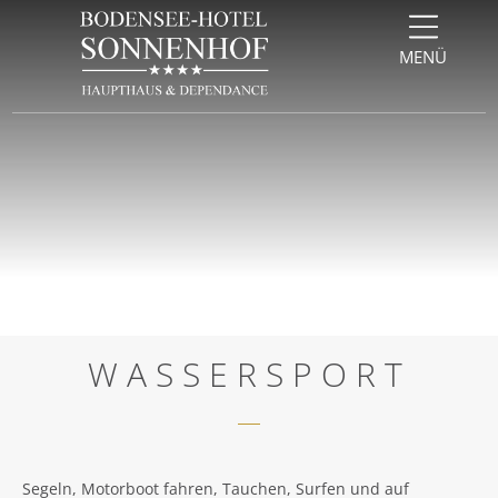
Direkt zum Inhalt springen
Direkt zur Navigation springen
Direkt zum Footer springen
MENÜ
WASSERSPORT
Segeln, Motorboot fahren, Tauchen, Surfen und auf