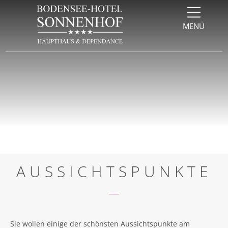
Direkt zum Inhalt springen
Direkt zur Navigation springen
Direkt zum Footer springen
MENÜ
AUSSICHTSPUNKTE
Sie wollen einige der schönsten Aussichtspunkte am