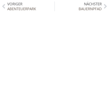
VORIGER
NÄCHSTER
ABENTEUERPARK
BAUERNPFAD
KONTAKT
Bodensee-Hotel Sonnenhof
Sonnenhof 8
D-88079 Kressbronn